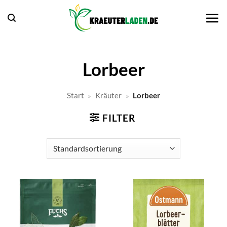
Zum
Inhalt
springen
Lorbeer
Start
»
Kräuter
»
Lorbeer
FILTER