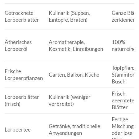
Getrocknete
Kulinarik (Suppen,
Ganze Blätt
Lorbeerblätter
Eintöpfe, Braten)
zerkleinert
Ätherisches
Aromatherapie,
100%
Lorbeeröl
Kosmetik, Einreibungen
naturreines
Topfpflanze
Frische
Garten, Balkon, Küche
Stammform
Lorbeerpflanzen
Busch
Frisch
Lorbeerblätter
Kulinarik (weniger
geerntete
(frisch)
verbreitet)
Blätter
Fertige
Getränke, traditionelle
Mischunge
Lorbeertee
Anwendungen
oder lose