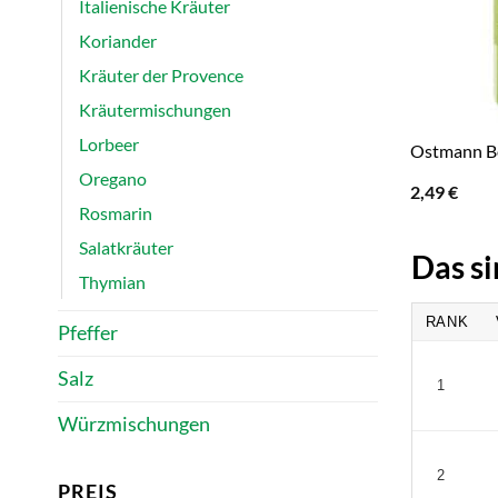
Italienische Kräuter
Koriander
Kräuter der Provence
Kräutermischungen
Lorbeer
Ostmann Bo
Oregano
2,49
€
Rosmarin
Salatkräuter
Das s
Thymian
RANK
Pfeffer
Salz
1
Würzmischungen
2
PREIS