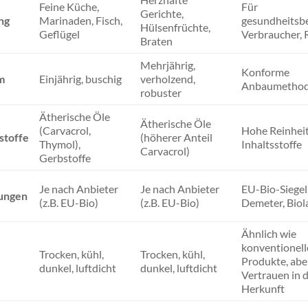
Feine Küche,
Für
Gerichte,
ng
Marinaden, Fisch,
gesundheitsb
Hülsenfrüchte,
Geflügel
Verbraucher, 
Braten
Mehrjährig,
Konforme
m
Einjährig, buschig
verholzend,
Anbaumetho
robuster
Ätherische Öle
Ätherische Öle
(Carvacrol,
Hohe Reinheit
stoffe
(höherer Anteil
Thymol),
Inhaltsstoffe
Carvacrol)
Gerbstoffe
Je nach Anbieter
Je nach Anbieter
EU-Bio-Siegel
rungen
(z.B. EU-Bio)
(z.B. EU-Bio)
Demeter, Biol
Ähnlich wie
konventionell
Trocken, kühl,
Trocken, kühl,
Produkte, abe
dunkel, luftdicht
dunkel, luftdicht
Vertrauen in d
Herkunft