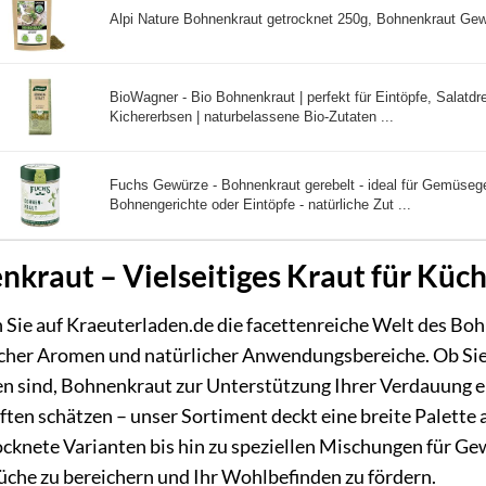
Alpi Nature Bohnenkraut getrocknet 250g, Bohnenkraut Gewü
BioWagner - Bio Bohnenkraut | perfekt für Eintöpfe, Salatdr
Kichererbsen | naturbelassene Bio-Zutaten ...
Fuchs Gewürze - Bohnenkraut gerebelt - ideal für Gemüsege
Bohnengerichte oder Eintöpfe - natürliche Zut ...
nkraut – Vielseitiges Kraut für Kü
 Sie auf Kraeuterladen.de die facettenreiche Welt des Boh
cher Aromen und natürlicher Anwendungsbereiche. Ob Sie 
en sind, Bohnenkraut zur Unterstützung Ihrer Verdauung 
ften schätzen – unser Sortiment deckt eine breite Palette 
cknete Varianten bis hin zu speziellen Mischungen für Gew
üche zu bereichern und Ihr Wohlbefinden zu fördern.