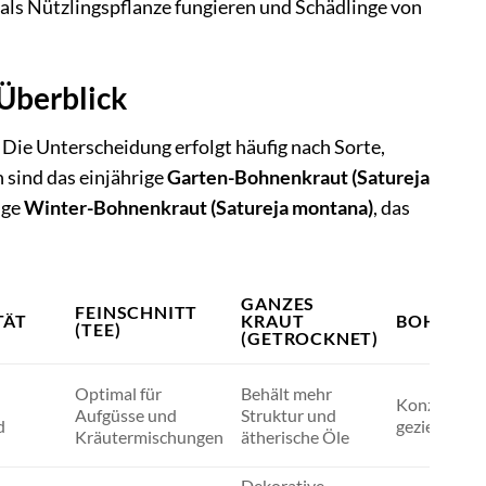
ls Nützlingspflanze fungieren und Schädlinge von
Überblick
Die Unterscheidung erfolgt häufig nach Sorte,
sind das einjährige
Garten-Bohnenkraut (Satureja
ige
Winter-Bohnenkraut (Satureja montana)
, das
GANZES
FEINSCHNITT
TÄT
KRAUT
BOHNENK
(TEE)
(GETROCKNET)
Optimal für
Behält mehr
n
Konzentrier
Aufgüsse und
Struktur und
d
gezielte A
Kräutermischungen
ätherische Öle
Dekorative