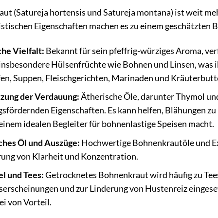
ut (Satureja hortensis und Satureja montana) ist weit meh
istischen Eigenschaften machen es zu einem geschätzten B
he Vielfalt:
Bekannt für sein pfeffrig-würziges Aroma, ver
 insbesondere Hülsenfrüchte wie Bohnen und Linsen, was 
fen, Suppen, Fleischgerichten, Marinaden und Kräuterbutt
zung der Verdauung:
Ätherische Öle, darunter Thymol und
sfördernden Eigenschaften. Es kann helfen, Blähungen zu 
einem idealen Begleiter für bohnenlastige Speisen macht.
hes Öl und Auszüge:
Hochwertige Bohnenkrautöle und Ex
rung von Klarheit und Konzentration.
l und Tees:
Getrocknetes Bohnenkraut wird häufig zu Tees v
serscheinungen und zur Linderung von Hustenreiz eingeset
ei von Vorteil.