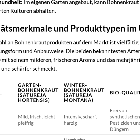
sundheit:
Im eigenen Garten angebaut, kann Bohnenkraut a
ten Kulturen abhalten.
tätsmerkmale und Produkttypen im 
hl an Bohnenkrautprodukten auf dem Markt ist vielfältig. 
ungsform und Anbauweise. Die beiden bekanntesten Arten 
)
mit seinem milderen, frischeren Aroma und das mehrjähr
r und schärfer schmeckt.
GARTEN-
WINTER-
BOHNENKRAUT
BOHNENKRAUT
L
BIO-QUALI
(SATUREJA
(SATUREJA
HORTENSIS)
MONTANA)
Frei von
Mild, frisch, leicht
Intensiv, scharf,
synthetische
pfeffrig
harzig
Pestiziden un
Düngern
Herzhafte