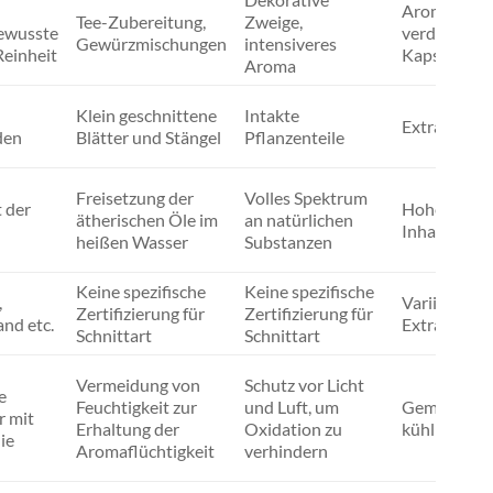
Aromathera
Tee-Zubereitung,
Zweige,
ewusste
verdauungs
Gewürzmischungen
intensiveres
Reinheit
Kapseln/Tr
Aroma
Klein geschnittene
Intakte
Extrakte, De
den
Blätter und Stängel
Pflanzenteile
Freisetzung der
Volles Spektrum
 der
Hohe Konzen
ätherischen Öle im
an natürlichen
Inhaltsstoff
heißen Wasser
Substanzen
Keine spezifische
Keine spezifische
,
Variiert sta
Zertifizierung für
Zertifizierung für
and etc.
Extraktion
Schnittart
Schnittart
Vermeidung von
Schutz vor Licht
e
Feuchtigkeit zur
und Luft, um
Gemäß Herst
r mit
Erhaltung der
Oxidation zu
kühl und li
ie
Aromaflüchtigkeit
verhindern