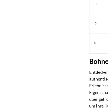
8
9
10
Bohne
Entdecken
authentis
Erlebniss
Eigenscha
über getro
um Ihre K