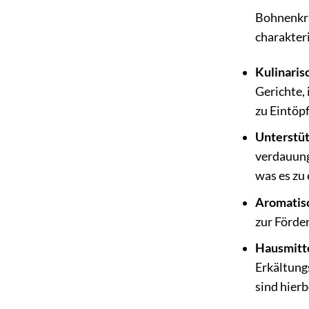
Bohnenkra
charakter
Kulinarisc
Gerichte,
zu Eintöp
Unterstüt
verdauung
was es zu 
Aromatisc
zur Förde
Hausmitte
Erkältung
sind hierb