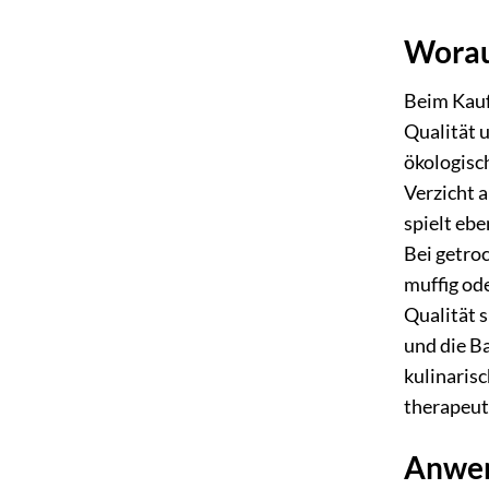
Worau
Beim Kauf
Qualität 
ökologisc
Verzicht a
spielt eb
Bei getroc
muffig ode
Qualität s
und die Ba
kulinaris
therapeut
Anwen