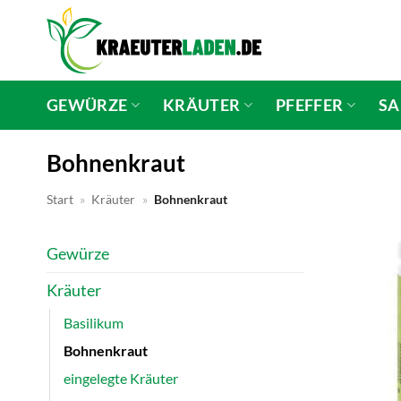
Zum
Inhalt
springen
GEWÜRZE
KRÄUTER
PFEFFER
SA
Bohnenkraut
Start
»
Kräuter
»
Bohnenkraut
Gewürze
Kräuter
Basilikum
Bohnenkraut
eingelegte Kräuter