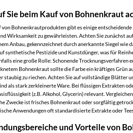
f Sie beim Kauf von Bohnenkraut ac
 von Bohnenkrautprodukten gibt es einige entscheidende 
und Wirksamkeit zu gewährleisten. Achten Sie zunächst a
hem Anbau, gekennzeichnet durch anerkannte Siegel wie 
uf synthetische Pestizide und Kunstdünger, was für Reinhe
enfalls eine große Rolle: Schonende Trocknungsverfahren e
knetem Bohnenkraut sollte die Farbe ein kräftiges Grün au
r staubig zu riechen. Achten Sie auf vollständige Blätter u
ind als stark zerkleinerte Ware. Bei flüssigen Extrakten o
sisflüssigkeit (z.B. Alkohol, Glycerin) relevant. Vergleiche
che Zwecke ist frisches Bohnenkraut oder sorgfältig getro
ische Anwendungen oft standardisierte Extrakte oder Tees
dungsbereiche und Vorteile von B