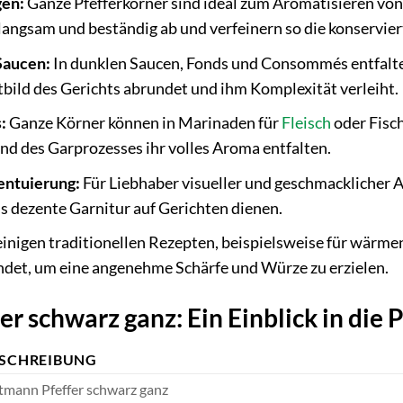
gen:
Ganze Pfefferkörner sind ideal zum Aromatisieren von
langsam und beständig ab und verfeinern so die konservier
Saucen:
In dunklen Saucen, Fonds und Consommés entfaltet
bild des Gerichts abrundet und ihm Komplexität verleiht.
:
Ganze Körner können in Marinaden für
Fleisch
oder Fisch
nd des Garprozesses ihr volles Aroma entfalten.
entuierung:
Für Liebhaber visueller und geschmacklicher A
ls dezente Garnitur auf Gerichten dienen.
einigen traditionellen Rezepten, beispielsweise für wärm
ndet, um eine angenehme Schärfe und Würze zu erzielen.
r schwarz ganz: Ein Einblick in di
SCHREIBUNG
mann Pfeffer schwarz ganz