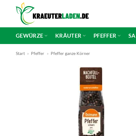
Zum
Inhalt
springen
GEWÜRZE
KRÄUTER
PFEFFER
SA
Start
»
Pfeffer
»
Pfeffer ganze Körner