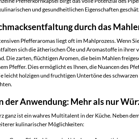
zelne Pfefferkornkapsel birgt das volle Potenzial des Piper
kulinarischen und gesundheitlichen Eigenschaften geschät
hmacksentfaltung durch das Mahle
ensiven Pfefferaromas liegt oft im Mahlprozess. Wenn Sie 
alten sich die ätherischen Öle und Aromastoffe in ihrer 
nd. Die zarten, flüchtigen Aromen, die beim Mahlen freiges
em Pfeffer. Dies ermöglicht es Ihnen, die Nuancen des Pfef
e leicht holzigen und fruchtigen Untertöne des schwarzen
chten.
 in der Anwendung: Mehr als nur Wür
z ganz ist ein wahres Multitalent in der Küche. Neben de
eiterer kulinarischer Möglichkeiten: