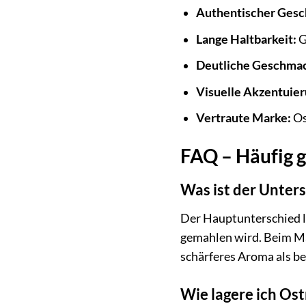
Authentischer Ges
Lange Haltbarkeit:
G
Deutliche Geschma
Visuelle Akzentuier
Vertraute Marke:
Os
FAQ – Häufig g
Was ist der Unter
Der Hauptunterschied li
gemahlen wird. Beim Mah
schärferes Aroma als be
Wie lagere ich Os