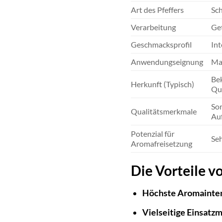
Art des Pfeffers
Sch
Verarbeitung
Get
Geschmacksprofil
Int
Anwendungseignung
Mah
Bek
Herkunft (Typisch)
Qua
Sor
Qualitätsmerkmale
Au
Potenzial für
Seh
Aromafreisetzung
Die Vorteile v
Höchste Aromainten
Vielseitige Einsatzm