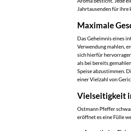
Aroma besticht. Jede ein
Jahrtausenden für ihre 
Maximale Gesc
Das Geheimnis eines int
Verwendung mahlen, entf
sich hierfür hervorrage
als bei bereits gemahlen
Speise abzustimmen. Di
einer Vielzahl von Geri
Vielseitigkeit
Ostmann Pfeffer schwar
eröffnet es eine Fülle w