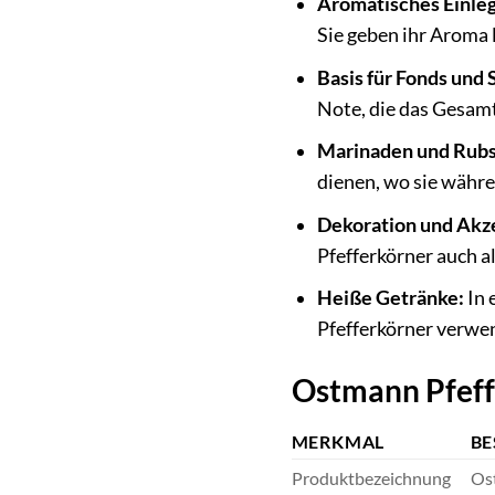
Aromatisches Einle
Sie geben ihr Aroma 
Basis für Fonds und 
Note, die das Gesamt
Marinaden und Rubs
dienen, wo sie währe
Dekoration und Akz
Pfefferkörner auch a
Heiße Getränke:
In 
Pfefferkörner verwe
Ostmann Pfeffe
MERKMAL
BE
Produktbezeichnung
Ost