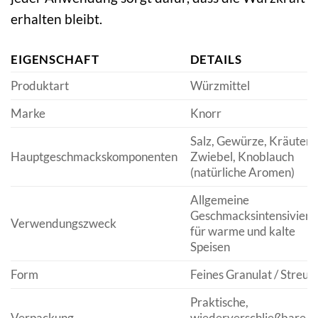
erhalten bleibt.
EIGENSCHAFT
DETAILS
Produktart
Würzmittel
Marke
Knorr
Salz, Gewürze, Kräuter,
Hauptgeschmackskomponenten
Zwiebel, Knoblauch
(natürliche Aromen)
Allgemeine
Geschmacksintensivieru
Verwendungszweck
für warme und kalte
Speisen
Form
Feines Granulat / Streug
Praktische,
Verpackung
wiederverschließbare