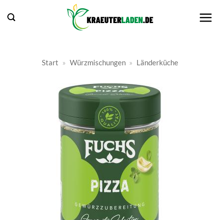
Zum
Inhalt
springen
Start
»
Würzmischungen
»
Länderküche